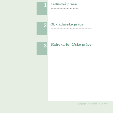
1
Zednické práce
.....................................
2
Obkladačské práce
.......................................................
3
Sádrokartonářské práce
.......................................................
copyright © KANSPO s.r.o.